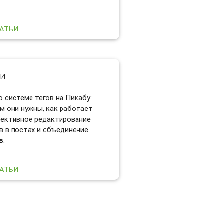
ТАТЬИ
ги
о системе тегов на Пикабу:
м они нужны, как работает
лективное редактирование
в в постах и объединение
в.
ТАТЬИ