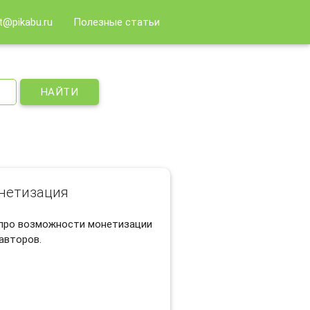
t@pikabu.ru
Полезные статьи
НАЙТИ
нетизация
 про возможности монетизации
авторов.