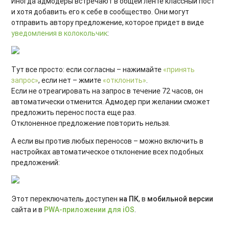
Иногда адмодеры встречают в общей ленте классный пост
и хотя добавить его к себе в сообщество. Они могут
отправить автору предложение, которое придет в виде
уведомления в колокольчик
:
Тут все просто: если согласны – нажимайте
«принять
запрос»
, если нет – жмите
«отклонить»
.
Если не отреагировать на запрос в течение 72 часов, он
автоматически отменится. Адмодер при желании сможет
предложить перенос поста еще раз.
Отклоненное предложение повторить нельзя.
А если вы против любых переносов – можно включить в
настройках автоматическое отклонение всех подобных
предложений:
Этот переключатель доступен
на ПК
, в
мобильной версии
сайта и в
PWA-приложении для iOS
.